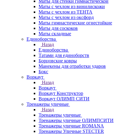
Маты для стенки гимнастической
Маты с чехлом из винилискожи
Маты с чехлом из ТЕНТА
Маты с чехлом из оксфорд
Маты гимнастические огнестойкие
Маты для соскоков
Маты складные
Единоборства
Назад
Единоборства
Татами для единоборств
Борцовские ковры
Манекены для отработки ударов
Бокс
Воркаут
Назад
Воркаут
Воркаут Конструктор
Воркаут ОЛИМП СИТИ
Тренажеры уличные
Назад
Тренажеры уличные
Тренажеры уличные ОЛИМПСИТИ
Тренажеры уличные ROMANA
Тренажеры Уличные STECTER