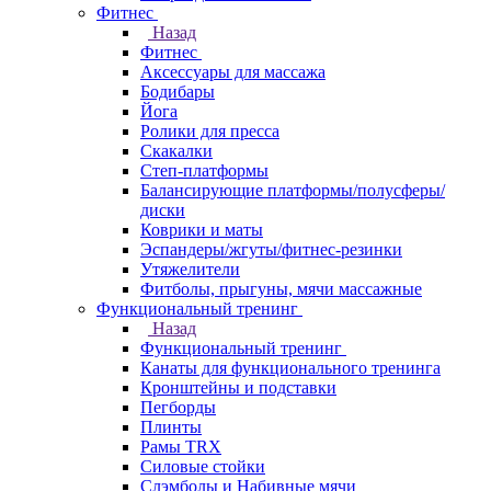
Фитнес
Назад
Фитнес
Аксессуары для массажа
Бодибары
Йога
Ролики для пресса
Скакалки
Степ-платформы
Балансирующие платформы/полусферы/
диски
Коврики и маты
Эспандеры/жгуты/фитнес-резинки
Утяжелители
Фитболы, прыгуны, мячи массажные
Функциональный тренинг
Назад
Функциональный тренинг
Канаты для функционального тренинга
Кронштейны и подставки
Пегборды
Плинты
Рамы TRX
Силовые стойки
Слэмболы и Набивные мячи