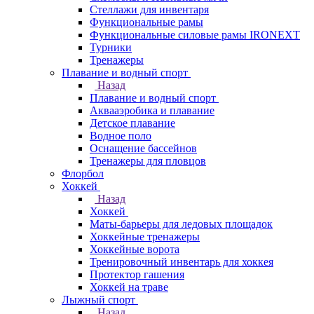
Стеллажи для инвентаря
Функциональные рамы
Функциональные силовые рамы IRONEXT
Турники
Тренажеры
Плавание и водный спорт
Назад
Плавание и водный спорт
Аквааэробика и плавание
Детское плавание
Водное поло
Оснащение бассейнов
Тренажеры для пловцов
Флорбол
Хоккей
Назад
Хоккей
Маты-барьеры для ледовых площадок
Хоккейные тренажеры
Хоккейные ворота
Тренировочный инвентарь для хоккея
Протектор гашения
Хоккей на траве
Лыжный спорт
Назад