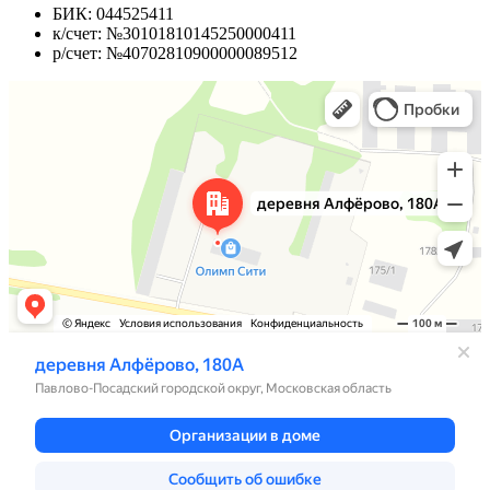
БИК: 044525411
к/счет: №30101810145250000411
р/счет: №40702810900000089512