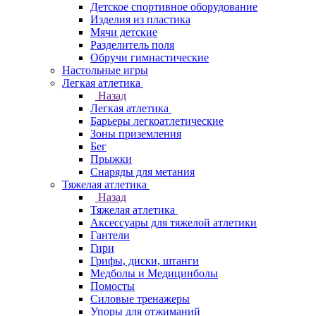
Детское спортивное оборудование
Изделия из пластика
Мячи детские
Разделитель поля
Обручи гимнастические
Настольные игры
Легкая атлетика
Назад
Легкая атлетика
Барьеры легкоатлетические
Зоны приземления
Бег
Прыжки
Снаряды для метания
Тяжелая атлетика
Назад
Тяжелая атлетика
Аксессуары для тяжелой атлетики
Гантели
Гири
Грифы, диски, штанги
Медболы и Медицинболы
Помосты
Силовые тренажеры
Упоры для отжиманий