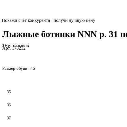
Покажи счет конкурента - получи лучшую цену
Лыжные ботинки NNN р. 31 по 
0
Нет отзывов
Арт.
178212
Размер обуви :
45
35
36
37