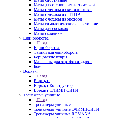
Маты спортивные
Маты для стенки гимнастической
Маты с чехлом из винилискожи
Маты с чехлом из ТЕНТА
Маты с чехлом из оксфорд
Маты гимнастические огнестойкие
Маты для соскоков
Маты складные
Единоборства
Назад
Единоборства
Татами для единоборств
Борцовские ковры
Манекены для отработки ударов
Бокс
Воркаут
Назад
Воркаут
Воркаут Конструктор
Воркаут ОЛИМП СИТИ
Тренажеры уличные
Назад
Тренажеры уличные
Тренажеры уличные ОЛИМПСИТИ
Тренажеры уличные ROMANA