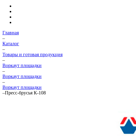
Главная
–
Каталог
–
Товары и готовая продукция
–
Воркаут площадки
–
Воркаут площадки
–
Воркаут площадки
–
Пресс-брусья К-108