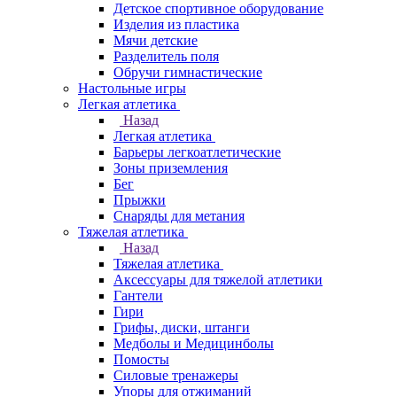
Детское спортивное оборудование
Изделия из пластика
Мячи детские
Разделитель поля
Обручи гимнастические
Настольные игры
Легкая атлетика
Назад
Легкая атлетика
Барьеры легкоатлетические
Зоны приземления
Бег
Прыжки
Снаряды для метания
Тяжелая атлетика
Назад
Тяжелая атлетика
Аксессуары для тяжелой атлетики
Гантели
Гири
Грифы, диски, штанги
Медболы и Медицинболы
Помосты
Силовые тренажеры
Упоры для отжиманий