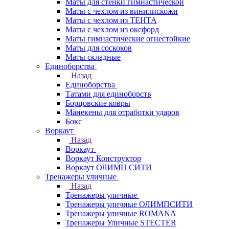
Маты для стенки гимнастической
Маты с чехлом из винилискожи
Маты с чехлом из ТЕНТА
Маты с чехлом из оксфорд
Маты гимнастические огнестойкие
Маты для соскоков
Маты складные
Единоборства
Назад
Единоборства
Татами для единоборств
Борцовские ковры
Манекены для отработки ударов
Бокс
Воркаут
Назад
Воркаут
Воркаут Конструктор
Воркаут ОЛИМП СИТИ
Тренажеры уличные
Назад
Тренажеры уличные
Тренажеры уличные ОЛИМПСИТИ
Тренажеры уличные ROMANA
Тренажеры Уличные STECTER