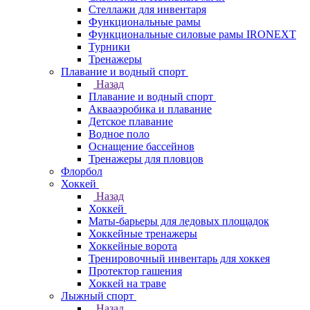
Стеллажи для инвентаря
Функциональные рамы
Функциональные силовые рамы IRONEXT
Турники
Тренажеры
Плавание и водный спорт
Назад
Плавание и водный спорт
Аквааэробика и плавание
Детское плавание
Водное поло
Оснащение бассейнов
Тренажеры для пловцов
Флорбол
Хоккей
Назад
Хоккей
Маты-барьеры для ледовых площадок
Хоккейные тренажеры
Хоккейные ворота
Тренировочный инвентарь для хоккея
Протектор гашения
Хоккей на траве
Лыжный спорт
Назад