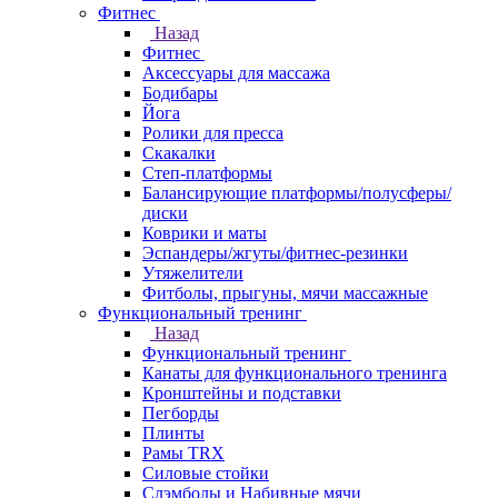
Фитнес
Назад
Фитнес
Аксессуары для массажа
Бодибары
Йога
Ролики для пресса
Скакалки
Степ-платформы
Балансирующие платформы/полусферы/
диски
Коврики и маты
Эспандеры/жгуты/фитнес-резинки
Утяжелители
Фитболы, прыгуны, мячи массажные
Функциональный тренинг
Назад
Функциональный тренинг
Канаты для функционального тренинга
Кронштейны и подставки
Пегборды
Плинты
Рамы TRX
Силовые стойки
Слэмболы и Набивные мячи