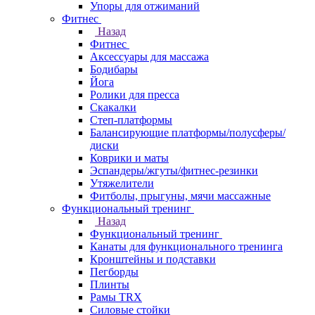
Упоры для отжиманий
Фитнес
Назад
Фитнес
Аксессуары для массажа
Бодибары
Йога
Ролики для пресса
Скакалки
Степ-платформы
Балансирующие платформы/полусферы/
диски
Коврики и маты
Эспандеры/жгуты/фитнес-резинки
Утяжелители
Фитболы, прыгуны, мячи массажные
Функциональный тренинг
Назад
Функциональный тренинг
Канаты для функционального тренинга
Кронштейны и подставки
Пегборды
Плинты
Рамы TRX
Силовые стойки