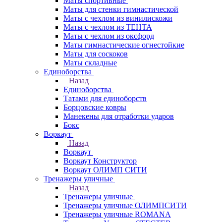
Маты спортивные
Маты для стенки гимнастической
Маты с чехлом из винилискожи
Маты с чехлом из ТЕНТА
Маты с чехлом из оксфорд
Маты гимнастические огнестойкие
Маты для соскоков
Маты складные
Единоборства
Назад
Единоборства
Татами для единоборств
Борцовские ковры
Манекены для отработки ударов
Бокс
Воркаут
Назад
Воркаут
Воркаут Конструктор
Воркаут ОЛИМП СИТИ
Тренажеры уличные
Назад
Тренажеры уличные
Тренажеры уличные ОЛИМПСИТИ
Тренажеры уличные ROMANA