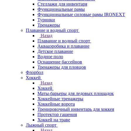
Стеллажи для инвентаря
Функциональные рамы
Функциональные силовые рамы IRONEXT
Турники
Тренажеры
Плавание и водный спорт
Назад
Плавание и водный спорт
Аквааэробика и плавание
Детское плавание
Водное поло
Оснащение бассейнов
Тренажеры для пловцов
Флорбол
Хоккей
Назад
Хоккей
Маты-барьеры для ледовых площадок
Хоккейные тренажеры
Хоккейные ворота
Тренировочный инвентарь для хоккея
Протектор гашения
Хоккей на траве
Лыжный спорт
Назад