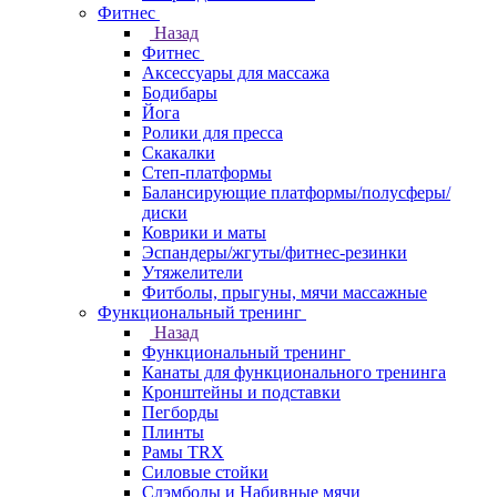
Фитнес
Назад
Фитнес
Аксессуары для массажа
Бодибары
Йога
Ролики для пресса
Скакалки
Степ-платформы
Балансирующие платформы/полусферы/
диски
Коврики и маты
Эспандеры/жгуты/фитнес-резинки
Утяжелители
Фитболы, прыгуны, мячи массажные
Функциональный тренинг
Назад
Функциональный тренинг
Канаты для функционального тренинга
Кронштейны и подставки
Пегборды
Плинты
Рамы TRX
Силовые стойки
Слэмболы и Набивные мячи