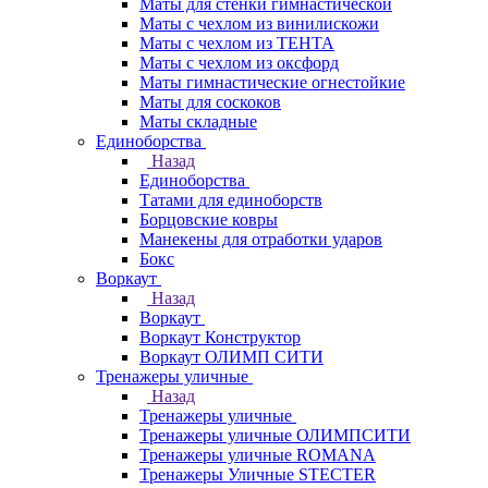
Маты для стенки гимнастической
Маты с чехлом из винилискожи
Маты с чехлом из ТЕНТА
Маты с чехлом из оксфорд
Маты гимнастические огнестойкие
Маты для соскоков
Маты складные
Единоборства
Назад
Единоборства
Татами для единоборств
Борцовские ковры
Манекены для отработки ударов
Бокс
Воркаут
Назад
Воркаут
Воркаут Конструктор
Воркаут ОЛИМП СИТИ
Тренажеры уличные
Назад
Тренажеры уличные
Тренажеры уличные ОЛИМПСИТИ
Тренажеры уличные ROMANA
Тренажеры Уличные STECTER