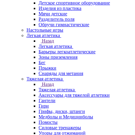
Детское спортивное оборудование
Изделия из пластика
Мячи детские
Разделитель поля
Обручи гимнастические
Настольные игры
Легкая атлетика
Назад
Легкая атлетика
Барьеры легкоатлетические
Зоны приземления
Бег
Прыжки
Снаряды для метания
Тяжелая атлетика
Назад
Тяжелая атлетика
Аксессуары для тяжелой атлетики
Гантели
Гири
Грифы, диски, штанги
Медболы и Медицинболы
Помосты
Силовые тренажеры
Упоры для отжиманий