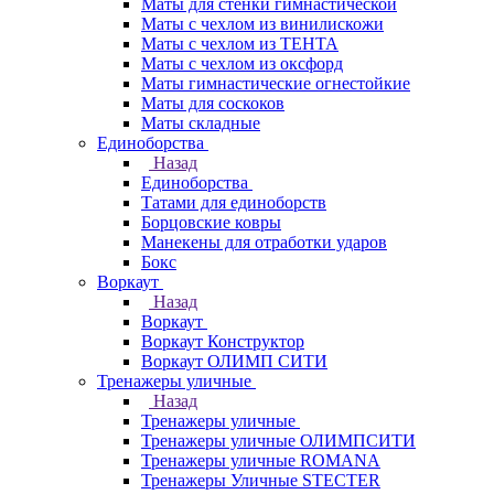
Маты для стенки гимнастической
Маты с чехлом из винилискожи
Маты с чехлом из ТЕНТА
Маты с чехлом из оксфорд
Маты гимнастические огнестойкие
Маты для соскоков
Маты складные
Единоборства
Назад
Единоборства
Татами для единоборств
Борцовские ковры
Манекены для отработки ударов
Бокс
Воркаут
Назад
Воркаут
Воркаут Конструктор
Воркаут ОЛИМП СИТИ
Тренажеры уличные
Назад
Тренажеры уличные
Тренажеры уличные ОЛИМПСИТИ
Тренажеры уличные ROMANA
Тренажеры Уличные STECTER