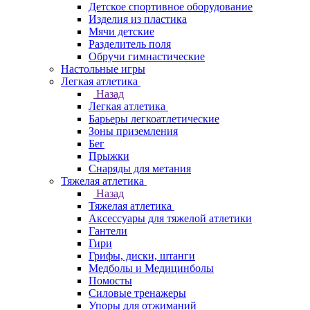
Детское спортивное оборудование
Изделия из пластика
Мячи детские
Разделитель поля
Обручи гимнастические
Настольные игры
Легкая атлетика
Назад
Легкая атлетика
Барьеры легкоатлетические
Зоны приземления
Бег
Прыжки
Снаряды для метания
Тяжелая атлетика
Назад
Тяжелая атлетика
Аксессуары для тяжелой атлетики
Гантели
Гири
Грифы, диски, штанги
Медболы и Медицинболы
Помосты
Силовые тренажеры
Упоры для отжиманий