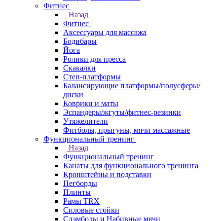
Фитнес
Назад
Фитнес
Аксессуары для массажа
Бодибары
Йога
Ролики для пресса
Скакалки
Степ-платформы
Балансирующие платформы/полусферы/
диски
Коврики и маты
Эспандеры/жгуты/фитнес-резинки
Утяжелители
Фитболы, прыгуны, мячи массажные
Функциональный тренинг
Назад
Функциональный тренинг
Канаты для функционального тренинга
Кронштейны и подставки
Пегборды
Плинты
Рамы TRX
Силовые стойки
Слэмболы и Набивные мячи