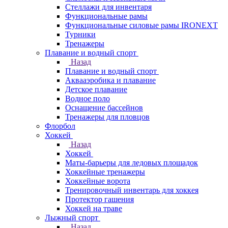
Стеллажи для инвентаря
Функциональные рамы
Функциональные силовые рамы IRONEXT
Турники
Тренажеры
Плавание и водный спорт
Назад
Плавание и водный спорт
Аквааэробика и плавание
Детское плавание
Водное поло
Оснащение бассейнов
Тренажеры для пловцов
Флорбол
Хоккей
Назад
Хоккей
Маты-барьеры для ледовых площадок
Хоккейные тренажеры
Хоккейные ворота
Тренировочный инвентарь для хоккея
Протектор гашения
Хоккей на траве
Лыжный спорт
Назад