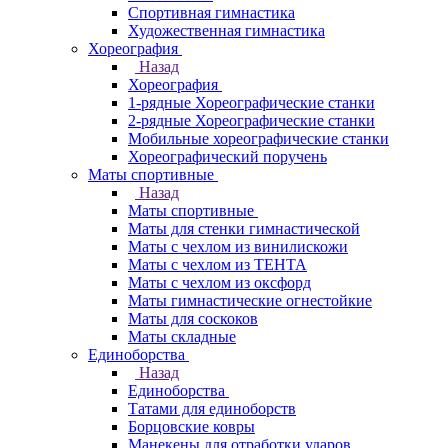
Спортивная гимнастика
Художественная гимнастика
Хореография
Назад
Хореография
1-рядные Хореографические станки
2-рядные Хореографические станки
Мобильные хореографические станки
Хореографический поручень
Маты спортивные
Назад
Маты спортивные
Маты для стенки гимнастической
Маты с чехлом из винилискожи
Маты с чехлом из ТЕНТА
Маты с чехлом из оксфорд
Маты гимнастические огнестойкие
Маты для соскоков
Маты складные
Единоборства
Назад
Единоборства
Татами для единоборств
Борцовские ковры
Манекены для отработки ударов