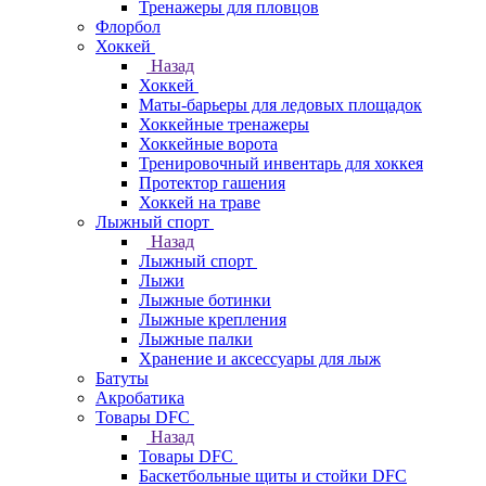
Тренажеры для пловцов
Флорбол
Хоккей
Назад
Хоккей
Маты-барьеры для ледовых площадок
Хоккейные тренажеры
Хоккейные ворота
Тренировочный инвентарь для хоккея
Протектор гашения
Хоккей на траве
Лыжный спорт
Назад
Лыжный спорт
Лыжи
Лыжные ботинки
Лыжные крепления
Лыжные палки
Хранение и аксессуары для лыж
Батуты
Акробатика
Товары DFC
Назад
Товары DFC
Баскетбольные щиты и стойки DFC