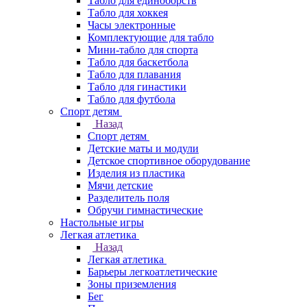
Табло для единоборств
Табло для хоккея
Часы электронные
Комплектующие для табло
Мини-табло для спорта
Табло для баскетбола
Табло для плавания
Табло для гинастики
Табло для футбола
Спорт детям
Назад
Спорт детям
Детские маты и модули
Детское спортивное оборудование
Изделия из пластика
Мячи детские
Разделитель поля
Обручи гимнастические
Настольные игры
Легкая атлетика
Назад
Легкая атлетика
Барьеры легкоатлетические
Зоны приземления
Бег