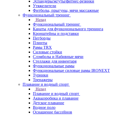
Эспандеры/жгуты/фитнес-резинки
Утяжелители
Фитболы, прыгуны, мячи массажные
Функциональный тренинг
Назад
Функциональный тренинг
Канаты для функционального тренинга
Кронштейны и подставки
Пегборды
Плинты
Рамы TRX
Силовые стойки
Слэмболы и Набивные мячи
Стеллажи для инвентаря
Функциональные рамы
Функциональные силовые рамы IRONEXT
Турники
Тренажеры
Плавание и водный спорт
Назад
Плавание и водный спорт
Аквааэробика и плавание
Детское плавание
Водное поло
Оснащение бассейнов