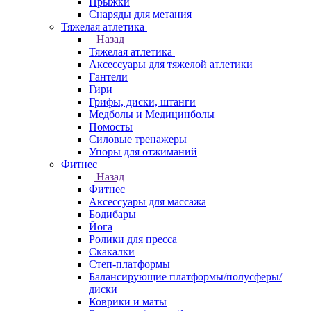
Прыжки
Снаряды для метания
Тяжелая атлетика
Назад
Тяжелая атлетика
Аксессуары для тяжелой атлетики
Гантели
Гири
Грифы, диски, штанги
Медболы и Медицинболы
Помосты
Силовые тренажеры
Упоры для отжиманий
Фитнес
Назад
Фитнес
Аксессуары для массажа
Бодибары
Йога
Ролики для пресса
Скакалки
Степ-платформы
Балансирующие платформы/полусферы/
диски
Коврики и маты