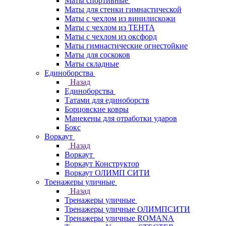
Маты спортивные
Маты для стенки гимнастической
Маты с чехлом из винилискожи
Маты с чехлом из ТЕНТА
Маты с чехлом из оксфорд
Маты гимнастические огнестойкие
Маты для соскоков
Маты складные
Единоборства
Назад
Единоборства
Татами для единоборств
Борцовские ковры
Манекены для отработки ударов
Бокс
Воркаут
Назад
Воркаут
Воркаут Конструктор
Воркаут ОЛИМП СИТИ
Тренажеры уличные
Назад
Тренажеры уличные
Тренажеры уличные ОЛИМПСИТИ
Тренажеры уличные ROMANA