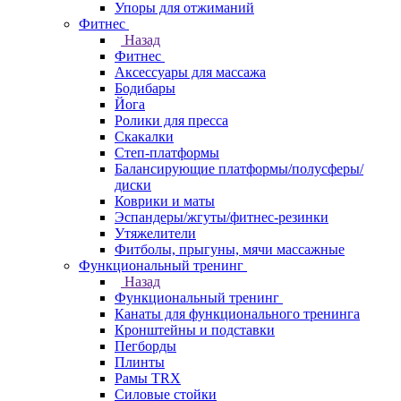
Упоры для отжиманий
Фитнес
Назад
Фитнес
Аксессуары для массажа
Бодибары
Йога
Ролики для пресса
Скакалки
Степ-платформы
Балансирующие платформы/полусферы/
диски
Коврики и маты
Эспандеры/жгуты/фитнес-резинки
Утяжелители
Фитболы, прыгуны, мячи массажные
Функциональный тренинг
Назад
Функциональный тренинг
Канаты для функционального тренинга
Кронштейны и подставки
Пегборды
Плинты
Рамы TRX
Силовые стойки