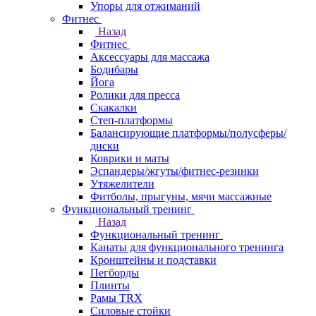
Упоры для отжиманий
Фитнес
Назад
Фитнес
Аксессуары для массажа
Бодибары
Йога
Ролики для пресса
Скакалки
Степ-платформы
Балансирующие платформы/полусферы/
диски
Коврики и маты
Эспандеры/жгуты/фитнес-резинки
Утяжелители
Фитболы, прыгуны, мячи массажные
Функциональный тренинг
Назад
Функциональный тренинг
Канаты для функционального тренинга
Кронштейны и подставки
Пегборды
Плинты
Рамы TRX
Силовые стойки