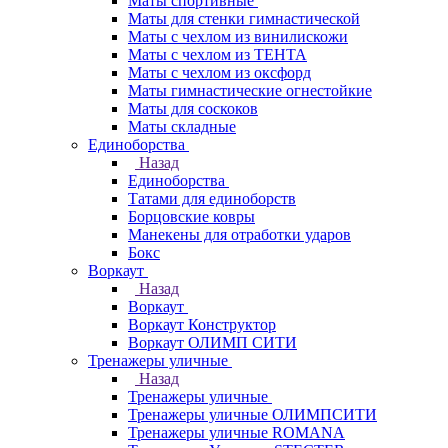
Маты спортивные
Маты для стенки гимнастической
Маты с чехлом из винилискожи
Маты с чехлом из ТЕНТА
Маты с чехлом из оксфорд
Маты гимнастические огнестойкие
Маты для соскоков
Маты складные
Единоборства
Назад
Единоборства
Татами для единоборств
Борцовские ковры
Манекены для отработки ударов
Бокс
Воркаут
Назад
Воркаут
Воркаут Конструктор
Воркаут ОЛИМП СИТИ
Тренажеры уличные
Назад
Тренажеры уличные
Тренажеры уличные ОЛИМПСИТИ
Тренажеры уличные ROMANA