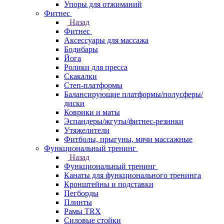
Упоры для отжиманий
Фитнес
Назад
Фитнес
Аксессуары для массажа
Бодибары
Йога
Ролики для пресса
Скакалки
Степ-платформы
Балансирующие платформы/полусферы/
диски
Коврики и маты
Эспандеры/жгуты/фитнес-резинки
Утяжелители
Фитболы, прыгуны, мячи массажные
Функциональный тренинг
Назад
Функциональный тренинг
Канаты для функционального тренинга
Кронштейны и подставки
Пегборды
Плинты
Рамы TRX
Силовые стойки