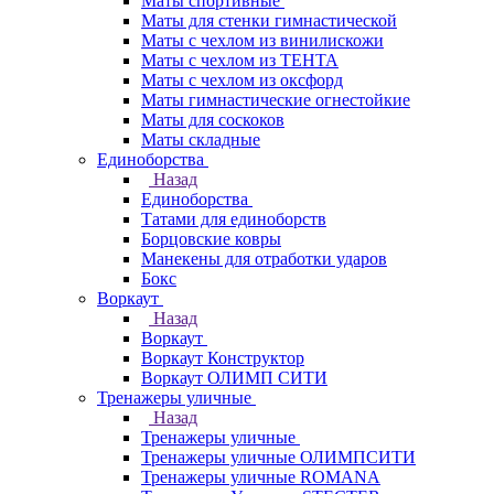
Маты спортивные
Маты для стенки гимнастической
Маты с чехлом из винилискожи
Маты с чехлом из ТЕНТА
Маты с чехлом из оксфорд
Маты гимнастические огнестойкие
Маты для соскоков
Маты складные
Единоборства
Назад
Единоборства
Татами для единоборств
Борцовские ковры
Манекены для отработки ударов
Бокс
Воркаут
Назад
Воркаут
Воркаут Конструктор
Воркаут ОЛИМП СИТИ
Тренажеры уличные
Назад
Тренажеры уличные
Тренажеры уличные ОЛИМПСИТИ
Тренажеры уличные ROMANA