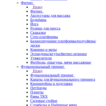
Фитнес
Назад
Фитнес
Аксессуары для массажа
Бодибары
Йога
Ролики для пресса
Скакалки
Степ-платформы
Балансирующие платформы/полусферы/
диски
Коврики и маты
Эспандеры/жгуты/фитнес-резинки
Утяжелители
Фитболы, прыгуны, мячи массажные
Функциональный тренинг
Назад
Функциональный тренинг
Канаты для функционального тренинга
Кронштейны и подставки
Пегборды
Плинты
Рамы TRX
Силовые стойки
Слэмболы и Набивные мячи