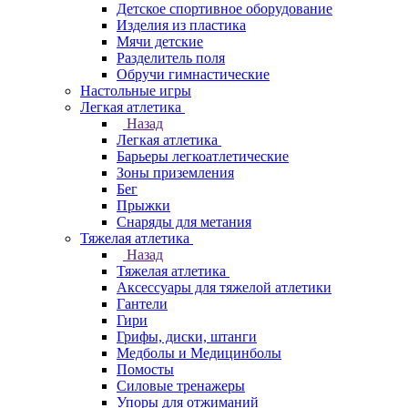
Детское спортивное оборудование
Изделия из пластика
Мячи детские
Разделитель поля
Обручи гимнастические
Настольные игры
Легкая атлетика
Назад
Легкая атлетика
Барьеры легкоатлетические
Зоны приземления
Бег
Прыжки
Снаряды для метания
Тяжелая атлетика
Назад
Тяжелая атлетика
Аксессуары для тяжелой атлетики
Гантели
Гири
Грифы, диски, штанги
Медболы и Медицинболы
Помосты
Силовые тренажеры
Упоры для отжиманий