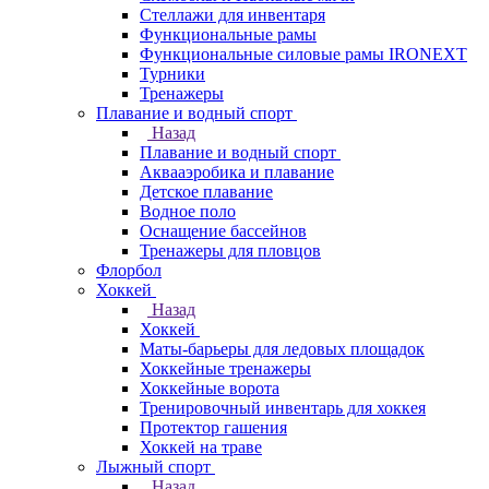
Стеллажи для инвентаря
Функциональные рамы
Функциональные силовые рамы IRONEXT
Турники
Тренажеры
Плавание и водный спорт
Назад
Плавание и водный спорт
Аквааэробика и плавание
Детское плавание
Водное поло
Оснащение бассейнов
Тренажеры для пловцов
Флорбол
Хоккей
Назад
Хоккей
Маты-барьеры для ледовых площадок
Хоккейные тренажеры
Хоккейные ворота
Тренировочный инвентарь для хоккея
Протектор гашения
Хоккей на траве
Лыжный спорт
Назад