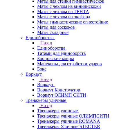
Маты для стенки гимнастической
Маты с чехлом из винилискожи
Маты с чехлом из ТЕНТА
Маты с чехлом из оксфорд
Маты гимнастические огнестойкие
Маты для соскоков
Маты складные
Единоборства
Назад
Единоборства
Татами для единоборств
Борцовские ковры
Манекены для отработки ударов
Бокс
Воркаут
Назад
Воркаут
Воркаут Конструктор
Воркаут ОЛИМП СИТИ
Тренажеры уличные
Назад
Тренажеры уличные
Тренажеры уличные ОЛИМПСИТИ
Тренажеры уличные ROMANA
Тренажеры Уличные STECTER