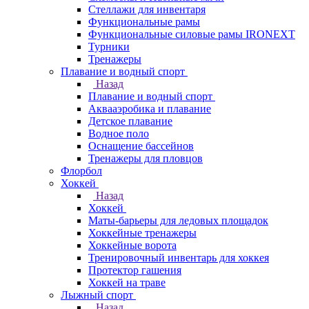
Стеллажи для инвентаря
Функциональные рамы
Функциональные силовые рамы IRONEXT
Турники
Тренажеры
Плавание и водный спорт
Назад
Плавание и водный спорт
Аквааэробика и плавание
Детское плавание
Водное поло
Оснащение бассейнов
Тренажеры для пловцов
Флорбол
Хоккей
Назад
Хоккей
Маты-барьеры для ледовых площадок
Хоккейные тренажеры
Хоккейные ворота
Тренировочный инвентарь для хоккея
Протектор гашения
Хоккей на траве
Лыжный спорт
Назад