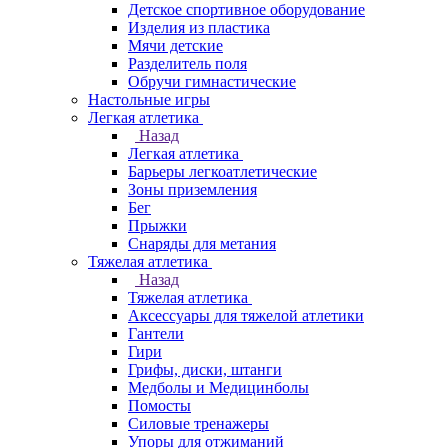
Детское спортивное оборудование
Изделия из пластика
Мячи детские
Разделитель поля
Обручи гимнастические
Настольные игры
Легкая атлетика
Назад
Легкая атлетика
Барьеры легкоатлетические
Зоны приземления
Бег
Прыжки
Снаряды для метания
Тяжелая атлетика
Назад
Тяжелая атлетика
Аксессуары для тяжелой атлетики
Гантели
Гири
Грифы, диски, штанги
Медболы и Медицинболы
Помосты
Силовые тренажеры
Упоры для отжиманий