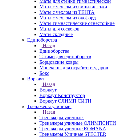
Маты для стенки гимнастической
Маты с чехлом из винилискожи
Маты с чехлом из ТЕНТА
Маты с чехлом из оксфорд
Маты гимнастические огнестойкие
Маты для соскоков
Маты складные
Единоборства
Назад
Единоборства
Татами для единоборств
Борцовские ковры
Манекены для отработки ударов
Бокс
Воркаут
Назад
Воркаут
Воркаут Конструктор
Воркаут ОЛИМП СИТИ
Тренажеры уличные
Назад
Тренажеры уличные
Тренажеры уличные ОЛИМПСИТИ
Тренажеры уличные ROMANA
Тренажеры Уличные STECTER