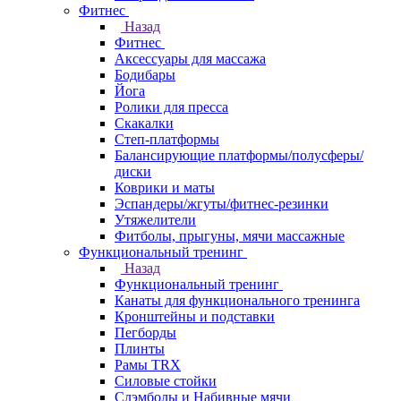
Фитнес
Назад
Фитнес
Аксессуары для массажа
Бодибары
Йога
Ролики для пресса
Скакалки
Степ-платформы
Балансирующие платформы/полусферы/
диски
Коврики и маты
Эспандеры/жгуты/фитнес-резинки
Утяжелители
Фитболы, прыгуны, мячи массажные
Функциональный тренинг
Назад
Функциональный тренинг
Канаты для функционального тренинга
Кронштейны и подставки
Пегборды
Плинты
Рамы TRX
Силовые стойки
Слэмболы и Набивные мячи