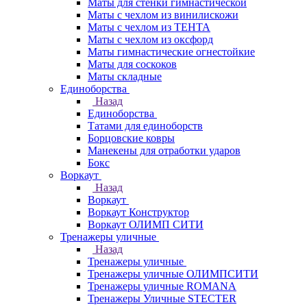
Маты для стенки гимнастической
Маты с чехлом из винилискожи
Маты с чехлом из ТЕНТА
Маты с чехлом из оксфорд
Маты гимнастические огнестойкие
Маты для соскоков
Маты складные
Единоборства
Назад
Единоборства
Татами для единоборств
Борцовские ковры
Манекены для отработки ударов
Бокс
Воркаут
Назад
Воркаут
Воркаут Конструктор
Воркаут ОЛИМП СИТИ
Тренажеры уличные
Назад
Тренажеры уличные
Тренажеры уличные ОЛИМПСИТИ
Тренажеры уличные ROMANA
Тренажеры Уличные STECTER