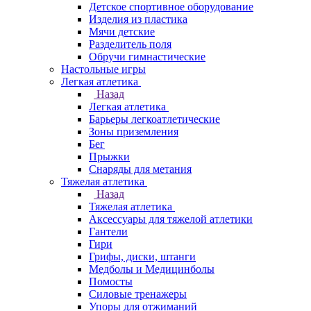
Детское спортивное оборудование
Изделия из пластика
Мячи детские
Разделитель поля
Обручи гимнастические
Настольные игры
Легкая атлетика
Назад
Легкая атлетика
Барьеры легкоатлетические
Зоны приземления
Бег
Прыжки
Снаряды для метания
Тяжелая атлетика
Назад
Тяжелая атлетика
Аксессуары для тяжелой атлетики
Гантели
Гири
Грифы, диски, штанги
Медболы и Медицинболы
Помосты
Силовые тренажеры
Упоры для отжиманий