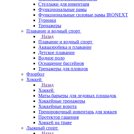
Стеллажи для инвентаря
Функциональные рамы
Функциональные силовые рамы IRONEXT
Турники
Тренажеры
Плавание и водный спорт
Назад
Плавание и водный спорт
Аквааэробика и плавание
Детское плавание
Водное поло
Оснащение бассейнов
Тренажеры для пловцов
Флорбол
Хоккей
Назад
Хоккей
Маты-барьеры для ледовых площадок
Хоккейные тренажеры
Хоккейные ворота
Тренировочный инвентарь для хоккея
Протектор гашения
Хоккей на траве
Лыжный спорт
Назад