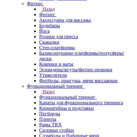
Фитнес
Назад
Фитнес
Аксессуары для массажа
Бодибары
Йога
Ролики для пресса
Скакалки
Степ-платформы
Балансирующие платформы/полусферы/
диски
Коврики и маты
Эспандеры/жгуты/фитнес-резинки
Утяжелители
Фитболы, прыгуны, мячи массажные
Функциональный тренинг
Назад
Функциональный тренинг
Канаты для функционального тренинга
Кронштейны и подставки
Пегборды
Плинты
Рамы TRX
Силовые стойки
Слэмболы и Набивные мячи