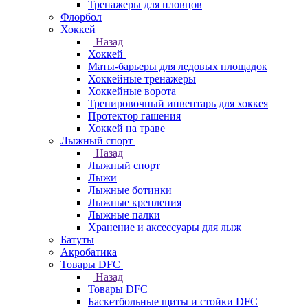
Тренажеры для пловцов
Флорбол
Хоккей
Назад
Хоккей
Маты-барьеры для ледовых площадок
Хоккейные тренажеры
Хоккейные ворота
Тренировочный инвентарь для хоккея
Протектор гашения
Хоккей на траве
Лыжный спорт
Назад
Лыжный спорт
Лыжи
Лыжные ботинки
Лыжные крепления
Лыжные палки
Хранение и аксессуары для лыж
Батуты
Акробатика
Товары DFC
Назад
Товары DFC
Баскетбольные щиты и стойки DFC