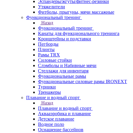
Эспандеры/жгуты/фитнес-резинки
Утяжелители
Фитболы, прыгуны, мячи массажные
Функциональный тренинг
Назад
Функциональный тренинг
Канаты для функционального тренинга
Кронштейны и подставки
Пегборды
Плинты
Рамы TRX
Силовые стойки
Слэмболы и Набивные мячи
Стеллажи для инвентаря
Функциональные рамы
Функциональные силовые рамы IRONEXT
Турники
Тренажеры
Плавание и водный спорт
Назад
Плавание и водный спорт
Аквааэробика и плавание
Детское плавание
Водное поло
Оснащение бассейнов