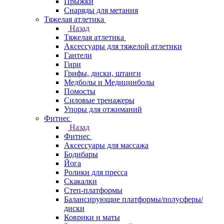
Прыжки
Снаряды для метания
Тяжелая атлетика
Назад
Тяжелая атлетика
Аксессуары для тяжелой атлетики
Гантели
Гири
Грифы, диски, штанги
Медболы и Медицинболы
Помосты
Силовые тренажеры
Упоры для отжиманий
Фитнес
Назад
Фитнес
Аксессуары для массажа
Бодибары
Йога
Ролики для пресса
Скакалки
Степ-платформы
Балансирующие платформы/полусферы/
диски
Коврики и маты