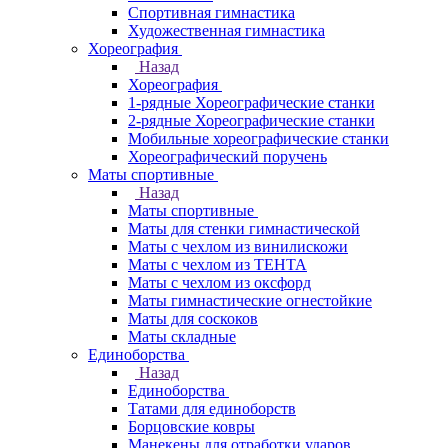
Спортивная гимнастика
Художественная гимнастика
Хореография
Назад
Хореография
1-рядные Хореографические станки
2-рядные Хореографические станки
Мобильные хореографические станки
Хореографический поручень
Маты спортивные
Назад
Маты спортивные
Маты для стенки гимнастической
Маты с чехлом из винилискожи
Маты с чехлом из ТЕНТА
Маты с чехлом из оксфорд
Маты гимнастические огнестойкие
Маты для соскоков
Маты складные
Единоборства
Назад
Единоборства
Татами для единоборств
Борцовские ковры
Манекены для отработки ударов