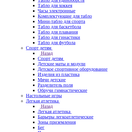
Табло для единоборств
Табло для хоккея
Часы электронные
Комплектующие для табло
Мини-табло для спорта
Табло для баскетбола
Табло для плавания
Табло для гинастики
Табло для футбола
Спорт детям
Назад
Спорт детям
Детские маты и модули
Детское спортивное оборудование
Изделия из пластика
Мячи детские
Разделитель поля
Обручи гимнастические
Настольные игры
Легкая атлетика
Назад
Легкая атлетика
Барьеры легкоатлетические
Зоны приземления
Бег