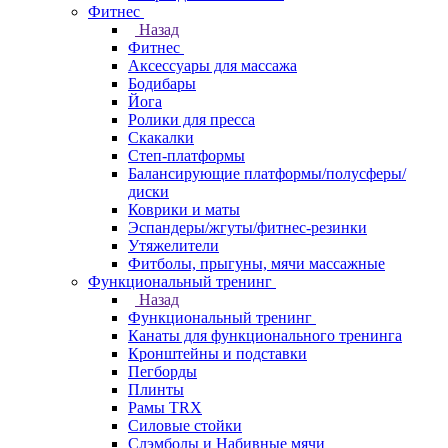
Фитнес
Назад
Фитнес
Аксессуары для массажа
Бодибары
Йога
Ролики для пресса
Скакалки
Степ-платформы
Балансирующие платформы/полусферы/
диски
Коврики и маты
Эспандеры/жгуты/фитнес-резинки
Утяжелители
Фитболы, прыгуны, мячи массажные
Функциональный тренинг
Назад
Функциональный тренинг
Канаты для функционального тренинга
Кронштейны и подставки
Пегборды
Плинты
Рамы TRX
Силовые стойки
Слэмболы и Набивные мячи