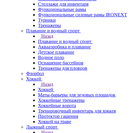
Стеллажи для инвентаря
Функциональные рамы
Функциональные силовые рамы IRONEXT
Турники
Тренажеры
Плавание и водный спорт
Назад
Плавание и водный спорт
Аквааэробика и плавание
Детское плавание
Водное поло
Оснащение бассейнов
Тренажеры для пловцов
Флорбол
Хоккей
Назад
Хоккей
Маты-барьеры для ледовых площадок
Хоккейные тренажеры
Хоккейные ворота
Тренировочный инвентарь для хоккея
Протектор гашения
Хоккей на траве
Лыжный спорт
Назад