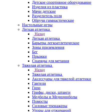
Детское спортивное оборудование
Изделия из пластика
Мячи детские
Разделитель поля
Обручи гимнастические
Настольные игры
Легкая атлетика
Назад
Легкая атлетика
Барьеры легкоатлетические
Зоны приземления
Бег
Прыжки
Снаряды для метания
Тяжелая атлетика
Назад
Тяжелая атлетика
Аксессуары для тяжелой атлетики
Гантели
Гири
Грифы, диски, штанги
Медболы и Медицинболы
Помосты
Силовые тренажеры
Упоры для отжиманий