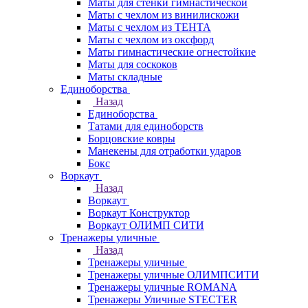
Маты для стенки гимнастической
Маты с чехлом из винилискожи
Маты с чехлом из ТЕНТА
Маты с чехлом из оксфорд
Маты гимнастические огнестойкие
Маты для соскоков
Маты складные
Единоборства
Назад
Единоборства
Татами для единоборств
Борцовские ковры
Манекены для отработки ударов
Бокс
Воркаут
Назад
Воркаут
Воркаут Конструктор
Воркаут ОЛИМП СИТИ
Тренажеры уличные
Назад
Тренажеры уличные
Тренажеры уличные ОЛИМПСИТИ
Тренажеры уличные ROMANA
Тренажеры Уличные STECTER