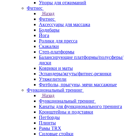
Упоры для отжиманий
Фитнес
Назад
Фитнес
Аксессуары для массажа
Бодибары
Йога
Ролики для пресса
Скакалки
Степ-платформы
Балансирующие платформы/полусферы/
диски
Коврики и маты
Эспандеры/жгуты/фитнес-резинки
Утяжелители
Фитболы, прыгуны, мячи массажные
Функциональный тренинг
Назад
Функциональный тренинг
Канаты для функционального тренинга
Кронштейны и подставки
Пегборды
Плинты
Рамы TRX
Силовые стойки