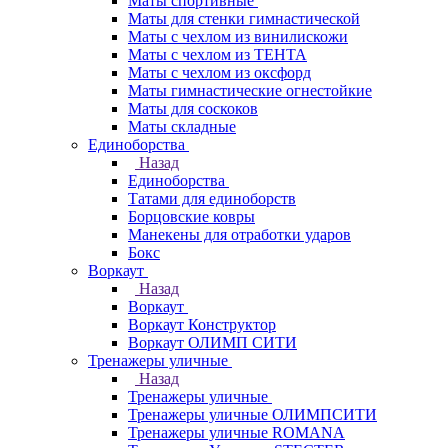
Маты спортивные
Маты для стенки гимнастической
Маты с чехлом из винилискожи
Маты с чехлом из ТЕНТА
Маты с чехлом из оксфорд
Маты гимнастические огнестойкие
Маты для соскоков
Маты складные
Единоборства
Назад
Единоборства
Татами для единоборств
Борцовские ковры
Манекены для отработки ударов
Бокс
Воркаут
Назад
Воркаут
Воркаут Конструктор
Воркаут ОЛИМП СИТИ
Тренажеры уличные
Назад
Тренажеры уличные
Тренажеры уличные ОЛИМПСИТИ
Тренажеры уличные ROMANA