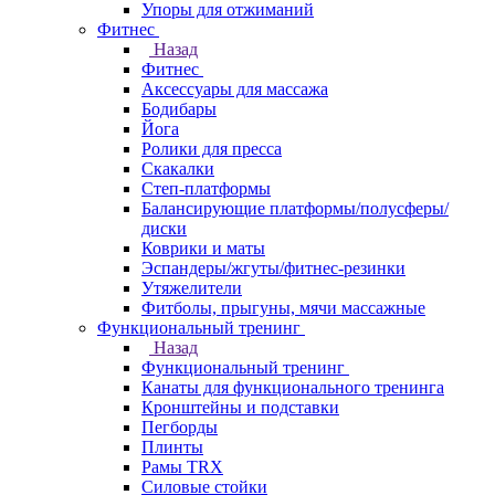
Упоры для отжиманий
Фитнес
Назад
Фитнес
Аксессуары для массажа
Бодибары
Йога
Ролики для пресса
Скакалки
Степ-платформы
Балансирующие платформы/полусферы/
диски
Коврики и маты
Эспандеры/жгуты/фитнес-резинки
Утяжелители
Фитболы, прыгуны, мячи массажные
Функциональный тренинг
Назад
Функциональный тренинг
Канаты для функционального тренинга
Кронштейны и подставки
Пегборды
Плинты
Рамы TRX
Силовые стойки