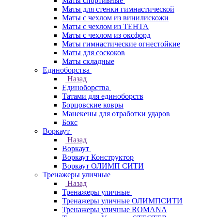
Маты спортивные
Маты для стенки гимнастической
Маты с чехлом из винилискожи
Маты с чехлом из ТЕНТА
Маты с чехлом из оксфорд
Маты гимнастические огнестойкие
Маты для соскоков
Маты складные
Единоборства
Назад
Единоборства
Татами для единоборств
Борцовские ковры
Манекены для отработки ударов
Бокс
Воркаут
Назад
Воркаут
Воркаут Конструктор
Воркаут ОЛИМП СИТИ
Тренажеры уличные
Назад
Тренажеры уличные
Тренажеры уличные ОЛИМПСИТИ
Тренажеры уличные ROMANA