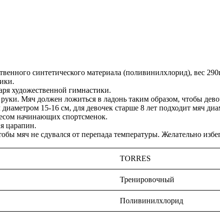
енного синтетического материала (поливинилхлорид), вес 290г,
ики.
ря художественной гимнастики.
уки. Мяч должен ложиться в ладонь таким образом, чтобы дево
 диаметром 15-16 см, для девочек старше 8 лет подходит мяч диа
весом начинающих спортсменок.
я царапин.
бы мяч не сдувался от перепада температуры. Желательно избе
TORRES
Тренировочный
Поливинилхлорид