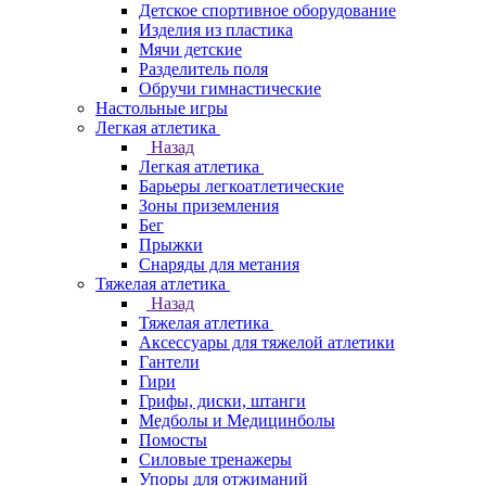
Детское спортивное оборудование
Изделия из пластика
Мячи детские
Разделитель поля
Обручи гимнастические
Настольные игры
Легкая атлетика
Назад
Легкая атлетика
Барьеры легкоатлетические
Зоны приземления
Бег
Прыжки
Снаряды для метания
Тяжелая атлетика
Назад
Тяжелая атлетика
Аксессуары для тяжелой атлетики
Гантели
Гири
Грифы, диски, штанги
Медболы и Медицинболы
Помосты
Силовые тренажеры
Упоры для отжиманий