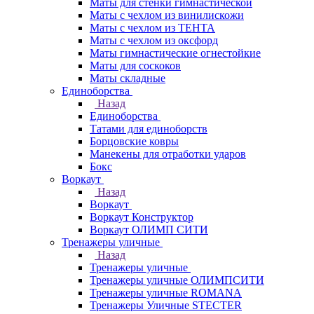
Маты для стенки гимнастической
Маты с чехлом из винилискожи
Маты с чехлом из ТЕНТА
Маты с чехлом из оксфорд
Маты гимнастические огнестойкие
Маты для соскоков
Маты складные
Единоборства
Назад
Единоборства
Татами для единоборств
Борцовские ковры
Манекены для отработки ударов
Бокс
Воркаут
Назад
Воркаут
Воркаут Конструктор
Воркаут ОЛИМП СИТИ
Тренажеры уличные
Назад
Тренажеры уличные
Тренажеры уличные ОЛИМПСИТИ
Тренажеры уличные ROMANA
Тренажеры Уличные STECTER