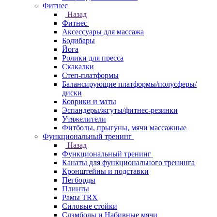
Фитнес
Назад
Фитнес
Аксессуары для массажа
Бодибары
Йога
Ролики для пресса
Скакалки
Степ-платформы
Балансирующие платформы/полусферы/
диски
Коврики и маты
Эспандеры/жгуты/фитнес-резинки
Утяжелители
Фитболы, прыгуны, мячи массажные
Функциональный тренинг
Назад
Функциональный тренинг
Канаты для функционального тренинга
Кронштейны и подставки
Пегборды
Плинты
Рамы TRX
Силовые стойки
Слэмболы и Набивные мячи