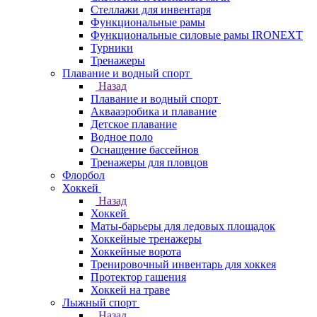
Стеллажи для инвентаря
Функциональные рамы
Функциональные силовые рамы IRONEXT
Турники
Тренажеры
Плавание и водный спорт
Назад
Плавание и водный спорт
Аквааэробика и плавание
Детское плавание
Водное поло
Оснащение бассейнов
Тренажеры для пловцов
Флорбол
Хоккей
Назад
Хоккей
Маты-барьеры для ледовых площадок
Хоккейные тренажеры
Хоккейные ворота
Тренировочный инвентарь для хоккея
Протектор гашения
Хоккей на траве
Лыжный спорт
Назад