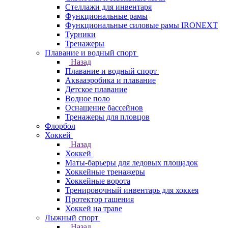
Стеллажи для инвентаря
Функциональные рамы
Функциональные силовые рамы IRONEXT
Турники
Тренажеры
Плавание и водный спорт
Назад
Плавание и водный спорт
Аквааэробика и плавание
Детское плавание
Водное поло
Оснащение бассейнов
Тренажеры для пловцов
Флорбол
Хоккей
Назад
Хоккей
Маты-барьеры для ледовых площадок
Хоккейные тренажеры
Хоккейные ворота
Тренировочный инвентарь для хоккея
Протектор гашения
Хоккей на траве
Лыжный спорт
Назад