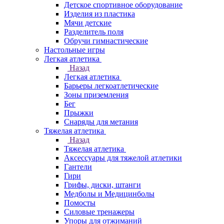
Детское спортивное оборудование
Изделия из пластика
Мячи детские
Разделитель поля
Обручи гимнастические
Настольные игры
Легкая атлетика
Назад
Легкая атлетика
Барьеры легкоатлетические
Зоны приземления
Бег
Прыжки
Снаряды для метания
Тяжелая атлетика
Назад
Тяжелая атлетика
Аксессуары для тяжелой атлетики
Гантели
Гири
Грифы, диски, штанги
Медболы и Медицинболы
Помосты
Силовые тренажеры
Упоры для отжиманий