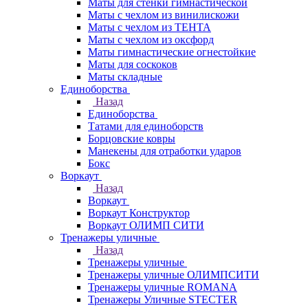
Маты для стенки гимнастической
Маты с чехлом из винилискожи
Маты с чехлом из ТЕНТА
Маты с чехлом из оксфорд
Маты гимнастические огнестойкие
Маты для соскоков
Маты складные
Единоборства
Назад
Единоборства
Татами для единоборств
Борцовские ковры
Манекены для отработки ударов
Бокс
Воркаут
Назад
Воркаут
Воркаут Конструктор
Воркаут ОЛИМП СИТИ
Тренажеры уличные
Назад
Тренажеры уличные
Тренажеры уличные ОЛИМПСИТИ
Тренажеры уличные ROMANA
Тренажеры Уличные STECTER