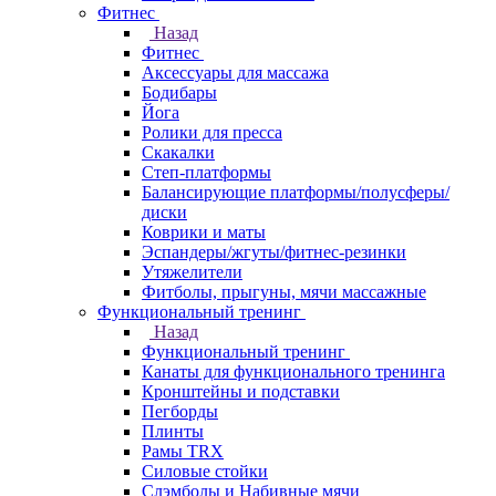
Фитнес
Назад
Фитнес
Аксессуары для массажа
Бодибары
Йога
Ролики для пресса
Скакалки
Степ-платформы
Балансирующие платформы/полусферы/
диски
Коврики и маты
Эспандеры/жгуты/фитнес-резинки
Утяжелители
Фитболы, прыгуны, мячи массажные
Функциональный тренинг
Назад
Функциональный тренинг
Канаты для функционального тренинга
Кронштейны и подставки
Пегборды
Плинты
Рамы TRX
Силовые стойки
Слэмболы и Набивные мячи