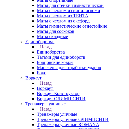
Маты спортивные
Маты для стенки гимнастической
Маты с чехлом из винилискожи
Маты с чехлом из ТЕНТА
Маты с чехлом из оксфорд
Маты гимнастические огнестойкие
Маты для соскоков
Маты складные
Единоборства
Назад
Единоборства
Татами для единоборств
Борцовские ковры
Манекены для отработки ударов
Бокс
Воркаут
Назад
Воркаут
Воркаут Конструктор
Воркаут ОЛИМП СИТИ
Тренажеры уличные
Назад
Тренажеры уличные
Тренажеры уличные ОЛИМПСИТИ
Тренажеры уличные ROMANA