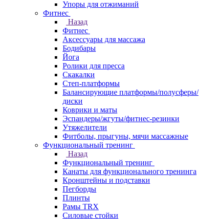
Упоры для отжиманий
Фитнес
Назад
Фитнес
Аксессуары для массажа
Бодибары
Йога
Ролики для пресса
Скакалки
Степ-платформы
Балансирующие платформы/полусферы/
диски
Коврики и маты
Эспандеры/жгуты/фитнес-резинки
Утяжелители
Фитболы, прыгуны, мячи массажные
Функциональный тренинг
Назад
Функциональный тренинг
Канаты для функционального тренинга
Кронштейны и подставки
Пегборды
Плинты
Рамы TRX
Силовые стойки