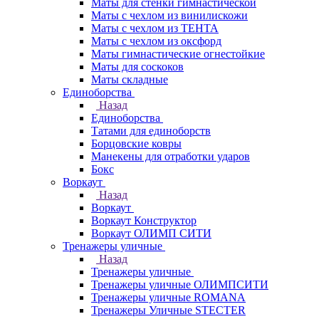
Маты для стенки гимнастической
Маты с чехлом из винилискожи
Маты с чехлом из ТЕНТА
Маты с чехлом из оксфорд
Маты гимнастические огнестойкие
Маты для соскоков
Маты складные
Единоборства
Назад
Единоборства
Татами для единоборств
Борцовские ковры
Манекены для отработки ударов
Бокс
Воркаут
Назад
Воркаут
Воркаут Конструктор
Воркаут ОЛИМП СИТИ
Тренажеры уличные
Назад
Тренажеры уличные
Тренажеры уличные ОЛИМПСИТИ
Тренажеры уличные ROMANA
Тренажеры Уличные STECTER