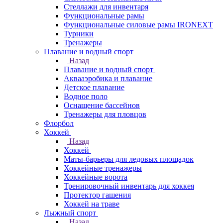
Стеллажи для инвентаря
Функциональные рамы
Функциональные силовые рамы IRONEXT
Турники
Тренажеры
Плавание и водный спорт
Назад
Плавание и водный спорт
Аквааэробика и плавание
Детское плавание
Водное поло
Оснащение бассейнов
Тренажеры для пловцов
Флорбол
Хоккей
Назад
Хоккей
Маты-барьеры для ледовых площадок
Хоккейные тренажеры
Хоккейные ворота
Тренировочный инвентарь для хоккея
Протектор гашения
Хоккей на траве
Лыжный спорт
Назад