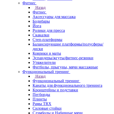
Фитнес
Назад
Фитнес
Аксессуары для массажа
Бодибары
Йога
Ролики для пресса
Скакалки
Степ-платформы
Балансирующие платформы/полусферы/
диски
Коврики и маты
Эспандеры/жгуты/фитнес-резинки
Утяжелители
Фитболы, прыгуны, мячи массажные
Функциональный тренинг
Назад
Функциональный тренинг
Канаты для функционального тренинга
Кронштейны и подставки
Пегборды
Плинты
Рамы TRX
Силовые стойки
Слэмболы и Набивные мячи