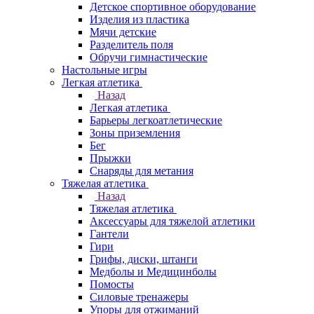
Детское спортивное оборудование
Изделия из пластика
Мячи детские
Разделитель поля
Обручи гимнастические
Настольные игры
Легкая атлетика
Назад
Легкая атлетика
Барьеры легкоатлетические
Зоны приземления
Бег
Прыжки
Снаряды для метания
Тяжелая атлетика
Назад
Тяжелая атлетика
Аксессуары для тяжелой атлетики
Гантели
Гири
Грифы, диски, штанги
Медболы и Медицинболы
Помосты
Силовые тренажеры
Упоры для отжиманий