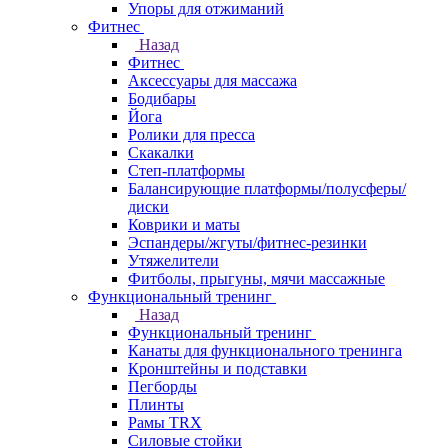
Упоры для отжиманий
Фитнес
Назад
Фитнес
Аксессуары для массажа
Бодибары
Йога
Ролики для пресса
Скакалки
Степ-платформы
Балансирующие платформы/полусферы/
диски
Коврики и маты
Эспандеры/жгуты/фитнес-резинки
Утяжелители
Фитболы, прыгуны, мячи массажные
Функциональный тренинг
Назад
Функциональный тренинг
Канаты для функционального тренинга
Кронштейны и подставки
Пегборды
Плинты
Рамы TRX
Силовые стойки