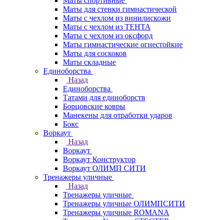
Маты спортивные
Маты для стенки гимнастической
Маты с чехлом из винилискожи
Маты с чехлом из ТЕНТА
Маты с чехлом из оксфорд
Маты гимнастические огнестойкие
Маты для соскоков
Маты складные
Единоборства
Назад
Единоборства
Татами для единоборств
Борцовские ковры
Манекены для отработки ударов
Бокс
Воркаут
Назад
Воркаут
Воркаут Конструктор
Воркаут ОЛИМП СИТИ
Тренажеры уличные
Назад
Тренажеры уличные
Тренажеры уличные ОЛИМПСИТИ
Тренажеры уличные ROMANA