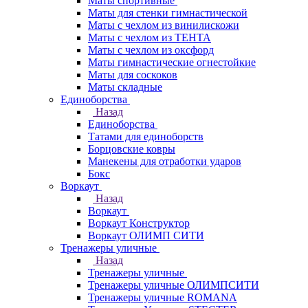
Маты спортивные
Маты для стенки гимнастической
Маты с чехлом из винилискожи
Маты с чехлом из ТЕНТА
Маты с чехлом из оксфорд
Маты гимнастические огнестойкие
Маты для соскоков
Маты складные
Единоборства
Назад
Единоборства
Татами для единоборств
Борцовские ковры
Манекены для отработки ударов
Бокс
Воркаут
Назад
Воркаут
Воркаут Конструктор
Воркаут ОЛИМП СИТИ
Тренажеры уличные
Назад
Тренажеры уличные
Тренажеры уличные ОЛИМПСИТИ
Тренажеры уличные ROMANA