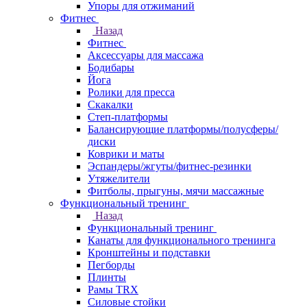
Упоры для отжиманий
Фитнес
Назад
Фитнес
Аксессуары для массажа
Бодибары
Йога
Ролики для пресса
Скакалки
Степ-платформы
Балансирующие платформы/полусферы/
диски
Коврики и маты
Эспандеры/жгуты/фитнес-резинки
Утяжелители
Фитболы, прыгуны, мячи массажные
Функциональный тренинг
Назад
Функциональный тренинг
Канаты для функционального тренинга
Кронштейны и подставки
Пегборды
Плинты
Рамы TRX
Силовые стойки