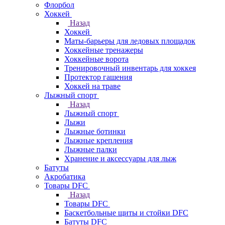
Флорбол
Хоккей
Назад
Хоккей
Маты-барьеры для ледовых площадок
Хоккейные тренажеры
Хоккейные ворота
Тренировочный инвентарь для хоккея
Протектор гашения
Хоккей на траве
Лыжный спорт
Назад
Лыжный спорт
Лыжи
Лыжные ботинки
Лыжные крепления
Лыжные палки
Хранение и аксессуары для лыж
Батуты
Акробатика
Товары DFC
Назад
Товары DFC
Баскетбольные щиты и стойки DFC
Батуты DFC