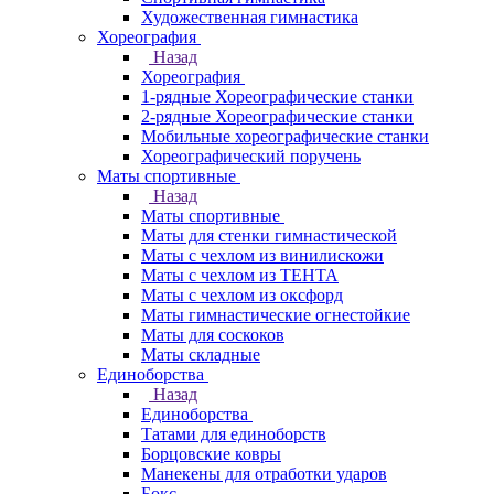
Художественная гимнастика
Хореография
Назад
Хореография
1-рядные Хореографические станки
2-рядные Хореографические станки
Мобильные хореографические станки
Хореографический поручень
Маты спортивные
Назад
Маты спортивные
Маты для стенки гимнастической
Маты с чехлом из винилискожи
Маты с чехлом из ТЕНТА
Маты с чехлом из оксфорд
Маты гимнастические огнестойкие
Маты для соскоков
Маты складные
Единоборства
Назад
Единоборства
Татами для единоборств
Борцовские ковры
Манекены для отработки ударов
Бокс