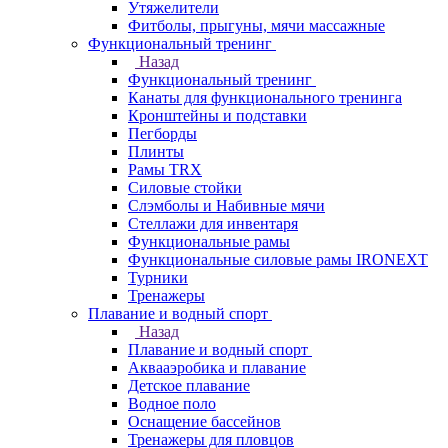
Утяжелители
Фитболы, прыгуны, мячи массажные
Функциональный тренинг
Назад
Функциональный тренинг
Канаты для функционального тренинга
Кронштейны и подставки
Пегборды
Плинты
Рамы TRX
Силовые стойки
Слэмболы и Набивные мячи
Стеллажи для инвентаря
Функциональные рамы
Функциональные силовые рамы IRONEXT
Турники
Тренажеры
Плавание и водный спорт
Назад
Плавание и водный спорт
Аквааэробика и плавание
Детское плавание
Водное поло
Оснащение бассейнов
Тренажеры для пловцов