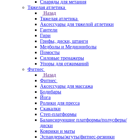
Снаряды для метания
Тяжелая атлетика
Назад
Тяжелая атлетика
Аксессуары для тяжелой атлетики
Гантели
Гири
Грифы, диски, штанги
Медболы и Медицинболы
Помосты
Силовые тренажеры
Упоры для отжиманий
Фитнес
Назад
Фитнес
Аксессуары для массажа
Бодибары
Йога
Ролики для пресса
Скакалки
Степ-платформы
Балансирующие платформы/полусферы/
диски
Коврики и маты
Эспандеры/жгуты/фитнес-резинки