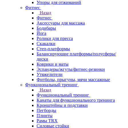
Упоры для отжиманий
Фитнес
Назад
Фитнес
Аксессуары для массажа
Бодибары
Йога
Ролики для пресса
Скакалки
Степ-платформы
Балансирующие платформы/полусферы/
диски
Коврики и маты
Эспандеры/жгуты/фитнес-резинки
Утяжелители
Фитболы, прыгуны, мячи массажные
Функциональный тренинг
Назад
Функциональный тренинг
Канаты для функционального тренинга
Кронштейны и подставки
Пегборды
Плинты
Рамы TRX
Силовые стойки