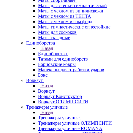
Маты спортивные
Маты для стенки гимнастической
Маты с чехлом из винилискожи
Маты с чехлом из ТЕНТА
Маты с чехлом из оксфорд
Маты гимнастические огнестойкие
Маты для соскоков
Маты складные
Единоборства
Назад
Единоборства
Татами для единоборств
Борцовские ковры
Манекены для отработки ударов
Бокс
Воркаут
Назад
Воркаут
Воркаут Конструктор
Воркаут ОЛИМП СИТИ
Тренажеры уличные
Назад
Тренажеры уличные
Тренажеры уличные ОЛИМПСИТИ
Тренажеры уличные ROMANA