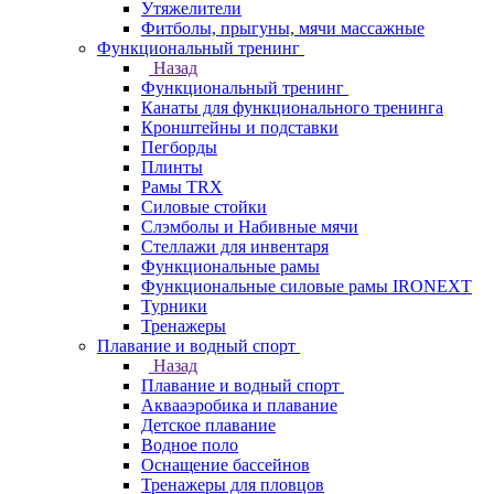
Утяжелители
Фитболы, прыгуны, мячи массажные
Функциональный тренинг
Назад
Функциональный тренинг
Канаты для функционального тренинга
Кронштейны и подставки
Пегборды
Плинты
Рамы TRX
Силовые стойки
Слэмболы и Набивные мячи
Стеллажи для инвентаря
Функциональные рамы
Функциональные силовые рамы IRONEXT
Турники
Тренажеры
Плавание и водный спорт
Назад
Плавание и водный спорт
Аквааэробика и плавание
Детское плавание
Водное поло
Оснащение бассейнов
Тренажеры для пловцов