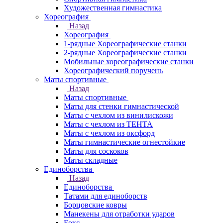
Художественная гимнастика
Хореография
Назад
Хореография
1-рядные Хореографические станки
2-рядные Хореографические станки
Мобильные хореографические станки
Хореографический поручень
Маты спортивные
Назад
Маты спортивные
Маты для стенки гимнастической
Маты с чехлом из винилискожи
Маты с чехлом из ТЕНТА
Маты с чехлом из оксфорд
Маты гимнастические огнестойкие
Маты для соскоков
Маты складные
Единоборства
Назад
Единоборства
Татами для единоборств
Борцовские ковры
Манекены для отработки ударов
Бокс