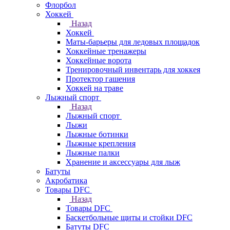
Флорбол
Хоккей
Назад
Хоккей
Маты-барьеры для ледовых площадок
Хоккейные тренажеры
Хоккейные ворота
Тренировочный инвентарь для хоккея
Протектор гашения
Хоккей на траве
Лыжный спорт
Назад
Лыжный спорт
Лыжи
Лыжные ботинки
Лыжные крепления
Лыжные палки
Хранение и аксессуары для лыж
Батуты
Акробатика
Товары DFC
Назад
Товары DFC
Баскетбольные щиты и стойки DFC
Батуты DFC