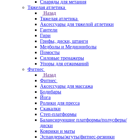
Снаряды для метания
Тяжелая атлетика
Назад
Тяжелая атлетика
Аксессуары для тяжелой атлетики
Гантели
Гири
Грифы, диски, штанги
Медболы и Медицинболы
Помосты
Силовые тренажеры
Упоры для отжиманий
Фитнес
Назад
Фитнес
Аксессуары для массажа
Бодибары
Йога
Ролики для пресса
Скакалки
Степ-платформы
Балансирующие платформы/полусферы/
диски
Коврики и маты
Эспандеры/жгуты/фитнес-резинки