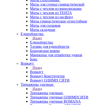
Маты спортивные
Маты для стенки гимнастической
Маты с чехлом из винилискожи
Маты с чехлом из ТЕНТА
Маты с чехлом из оксфорд
Маты гимнастические огнестойкие
Маты для соскоков
Маты складные
Единоборства
Назад
Единоборства
Татами для единоборств
Борцовские ковры
Манекены для отработки ударов
Бокс
Воркаут
Назад
Воркаут
Воркаут Конструктор
Воркаут ОЛИМП СИТИ
Тренажеры уличные
Назад
Тренажеры уличные
Тренажеры уличные ОЛИМПСИТИ
Тренажеры уличные ROMANA