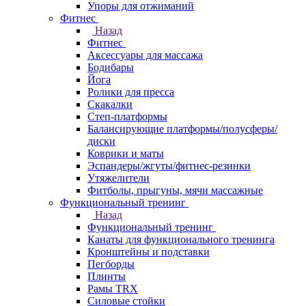
Упоры для отжиманий
Фитнес
Назад
Фитнес
Аксессуары для массажа
Бодибары
Йога
Ролики для пресса
Скакалки
Степ-платформы
Балансирующие платформы/полусферы/
диски
Коврики и маты
Эспандеры/жгуты/фитнес-резинки
Утяжелители
Фитболы, прыгуны, мячи массажные
Функциональный тренинг
Назад
Функциональный тренинг
Канаты для функционального тренинга
Кронштейны и подставки
Пегборды
Плинты
Рамы TRX
Силовые стойки