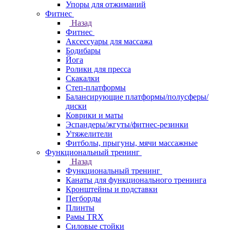
Упоры для отжиманий
Фитнес
Назад
Фитнес
Аксессуары для массажа
Бодибары
Йога
Ролики для пресса
Скакалки
Степ-платформы
Балансирующие платформы/полусферы/
диски
Коврики и маты
Эспандеры/жгуты/фитнес-резинки
Утяжелители
Фитболы, прыгуны, мячи массажные
Функциональный тренинг
Назад
Функциональный тренинг
Канаты для функционального тренинга
Кронштейны и подставки
Пегборды
Плинты
Рамы TRX
Силовые стойки