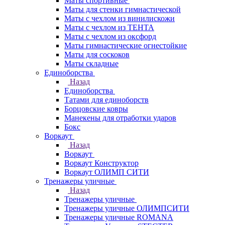
Маты спортивные
Маты для стенки гимнастической
Маты с чехлом из винилискожи
Маты с чехлом из ТЕНТА
Маты с чехлом из оксфорд
Маты гимнастические огнестойкие
Маты для соскоков
Маты складные
Единоборства
Назад
Единоборства
Татами для единоборств
Борцовские ковры
Манекены для отработки ударов
Бокс
Воркаут
Назад
Воркаут
Воркаут Конструктор
Воркаут ОЛИМП СИТИ
Тренажеры уличные
Назад
Тренажеры уличные
Тренажеры уличные ОЛИМПСИТИ
Тренажеры уличные ROMANA