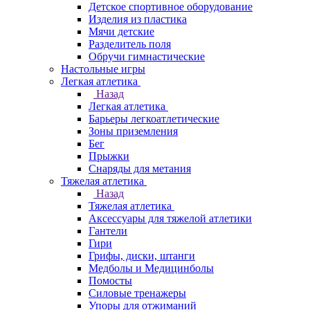
Детское спортивное оборудование
Изделия из пластика
Мячи детские
Разделитель поля
Обручи гимнастические
Настольные игры
Легкая атлетика
Назад
Легкая атлетика
Барьеры легкоатлетические
Зоны приземления
Бег
Прыжки
Снаряды для метания
Тяжелая атлетика
Назад
Тяжелая атлетика
Аксессуары для тяжелой атлетики
Гантели
Гири
Грифы, диски, штанги
Медболы и Медицинболы
Помосты
Силовые тренажеры
Упоры для отжиманий