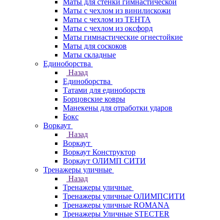
Маты для стенки гимнастической
Маты с чехлом из винилискожи
Маты с чехлом из ТЕНТА
Маты с чехлом из оксфорд
Маты гимнастические огнестойкие
Маты для соскоков
Маты складные
Единоборства
Назад
Единоборства
Татами для единоборств
Борцовские ковры
Манекены для отработки ударов
Бокс
Воркаут
Назад
Воркаут
Воркаут Конструктор
Воркаут ОЛИМП СИТИ
Тренажеры уличные
Назад
Тренажеры уличные
Тренажеры уличные ОЛИМПСИТИ
Тренажеры уличные ROMANA
Тренажеры Уличные STECTER