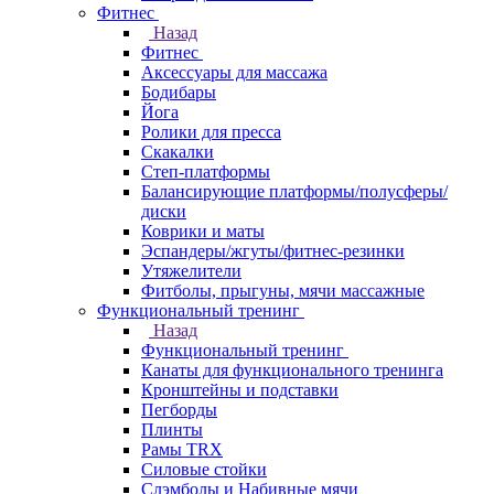
Фитнес
Назад
Фитнес
Аксессуары для массажа
Бодибары
Йога
Ролики для пресса
Скакалки
Степ-платформы
Балансирующие платформы/полусферы/
диски
Коврики и маты
Эспандеры/жгуты/фитнес-резинки
Утяжелители
Фитболы, прыгуны, мячи массажные
Функциональный тренинг
Назад
Функциональный тренинг
Канаты для функционального тренинга
Кронштейны и подставки
Пегборды
Плинты
Рамы TRX
Силовые стойки
Слэмболы и Набивные мячи