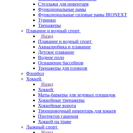
Стеллажи для инвентаря
Функциональные рамы
Функциональные силовые рамы IRONEXT
Турники
Тренажеры
Плавание и водный спорт
Назад
Плавание и водный спорт
Аквааэробика и плавание
Детское плавание
Водное поло
Оснащение бассейнов
Тренажеры для пловцов
Флорбол
Хоккей
Назад
Хоккей
Маты-барьеры для ледовых площадок
Хоккейные тренажеры
Хоккейные ворота
Тренировочный инвентарь для хоккея
Протектор гашения
Хоккей на траве
Лыжный спорт
Назад