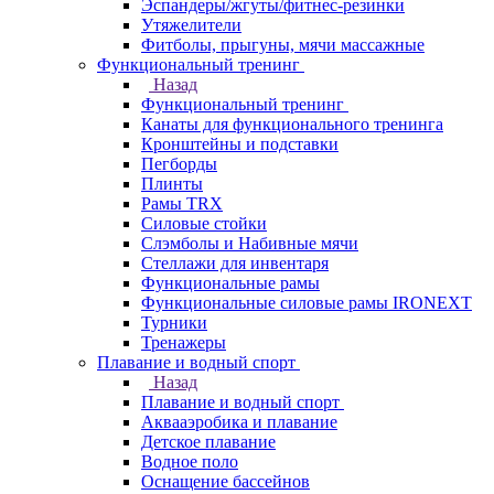
Эспандеры/жгуты/фитнес-резинки
Утяжелители
Фитболы, прыгуны, мячи массажные
Функциональный тренинг
Назад
Функциональный тренинг
Канаты для функционального тренинга
Кронштейны и подставки
Пегборды
Плинты
Рамы TRX
Силовые стойки
Слэмболы и Набивные мячи
Стеллажи для инвентаря
Функциональные рамы
Функциональные силовые рамы IRONEXT
Турники
Тренажеры
Плавание и водный спорт
Назад
Плавание и водный спорт
Аквааэробика и плавание
Детское плавание
Водное поло
Оснащение бассейнов