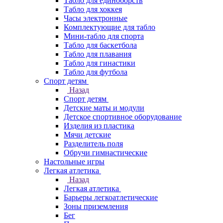
Табло для единоборств
Табло для хоккея
Часы электронные
Комплектующие для табло
Мини-табло для спорта
Табло для баскетбола
Табло для плавания
Табло для гинастики
Табло для футбола
Спорт детям
Назад
Спорт детям
Детские маты и модули
Детское спортивное оборудование
Изделия из пластика
Мячи детские
Разделитель поля
Обручи гимнастические
Настольные игры
Легкая атлетика
Назад
Легкая атлетика
Барьеры легкоатлетические
Зоны приземления
Бег