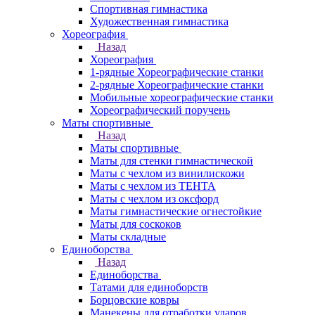
Спортивная гимнастика
Художественная гимнастика
Хореография
Назад
Хореография
1-рядные Хореографические станки
2-рядные Хореографические станки
Мобильные хореографические станки
Хореографический поручень
Маты спортивные
Назад
Маты спортивные
Маты для стенки гимнастической
Маты с чехлом из винилискожи
Маты с чехлом из ТЕНТА
Маты с чехлом из оксфорд
Маты гимнастические огнестойкие
Маты для соскоков
Маты складные
Единоборства
Назад
Единоборства
Татами для единоборств
Борцовские ковры
Манекены для отработки ударов