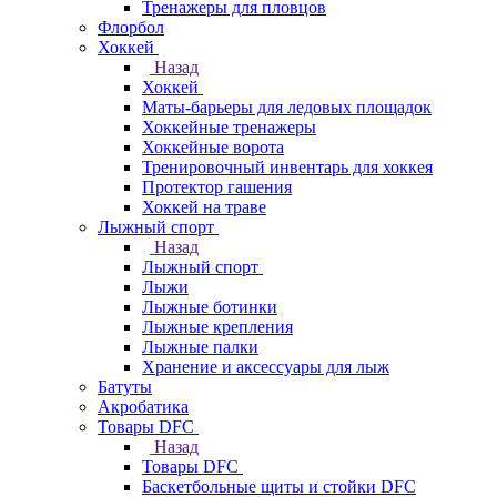
Тренажеры для пловцов
Флорбол
Хоккей
Назад
Хоккей
Маты-барьеры для ледовых площадок
Хоккейные тренажеры
Хоккейные ворота
Тренировочный инвентарь для хоккея
Протектор гашения
Хоккей на траве
Лыжный спорт
Назад
Лыжный спорт
Лыжи
Лыжные ботинки
Лыжные крепления
Лыжные палки
Хранение и аксессуары для лыж
Батуты
Акробатика
Товары DFC
Назад
Товары DFC
Баскетбольные щиты и стойки DFC