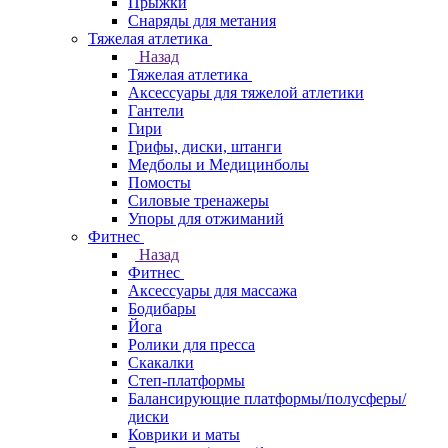
Прыжки
Снаряды для метания
Тяжелая атлетика
Назад
Тяжелая атлетика
Аксессуары для тяжелой атлетики
Гантели
Гири
Грифы, диски, штанги
Медболы и Медицинболы
Помосты
Силовые тренажеры
Упоры для отжиманий
Фитнес
Назад
Фитнес
Аксессуары для массажа
Бодибары
Йога
Ролики для пресса
Скакалки
Степ-платформы
Балансирующие платформы/полусферы/
диски
Коврики и маты