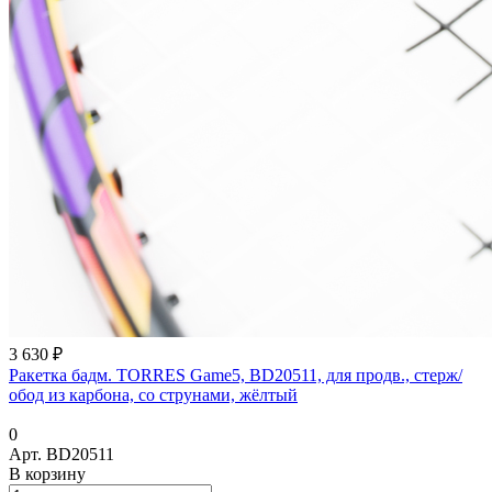
3 630 ₽
Ракетка бадм. TORRES Game5, BD20511, для продв., стерж/
обод из карбона, со струнами, жёлтый
0
Арт.
BD20511
В корзину