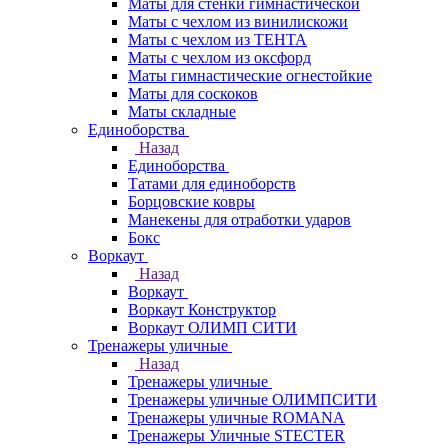
Маты для стенки гимнастической
Маты с чехлом из винилискожи
Маты с чехлом из ТЕНТА
Маты с чехлом из оксфорд
Маты гимнастические огнестойкие
Маты для соскоков
Маты складные
Единоборства
Назад
Единоборства
Татами для единоборств
Борцовские ковры
Манекены для отработки ударов
Бокс
Воркаут
Назад
Воркаут
Воркаут Конструктор
Воркаут ОЛИМП СИТИ
Тренажеры уличные
Назад
Тренажеры уличные
Тренажеры уличные ОЛИМПСИТИ
Тренажеры уличные ROMANA
Тренажеры Уличные STECTER