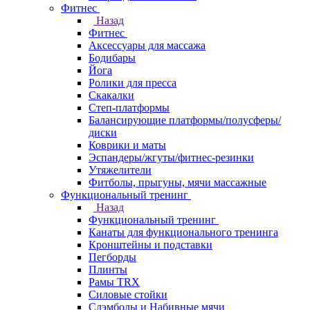
Фитнес
Назад
Фитнес
Аксессуары для массажа
Бодибары
Йога
Ролики для пресса
Скакалки
Степ-платформы
Балансирующие платформы/полусферы/
диски
Коврики и маты
Эспандеры/жгуты/фитнес-резинки
Утяжелители
Фитболы, прыгуны, мячи массажные
Функциональный тренинг
Назад
Функциональный тренинг
Канаты для функционального тренинга
Кронштейны и подставки
Пегборды
Плинты
Рамы TRX
Силовые стойки
Слэмболы и Набивные мячи