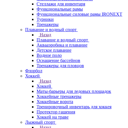
Стеллажи для инвентаря
Функциональные рамы
Функциональные силовые рамы IRONEXT
Турники
Тренажеры
Плавание и водный спорт
Назад
Плавание и водный спорт
Аквааэробика и плавание
Детское плавание
Водное поло
Оснащение бассейнов
Тренажеры для пловцов
Флорбол
Хоккей
Назад
Хоккей
Маты-барьеры для ледовых площадок
Хоккейные тренажеры
Хоккейные ворота
Тренировочный инвентарь для хоккея
Протектор гашения
Хоккей на траве
Лыжный спорт
Назад